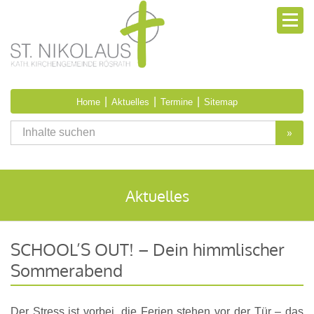
|
|
|
Home
Aktuelles
Termine
Sitemap
»
Aktuelles
SCHOOL’S OUT! – Dein himmlischer
Sommerabend
Der Stress ist vorbei, die Ferien stehen vor der Tür – das