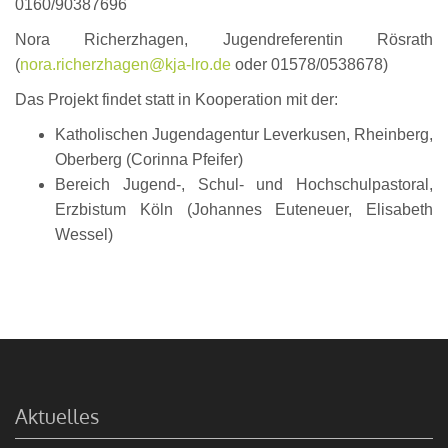
0160/90387696
Nora Richerzhagen, Jugendreferentin Rösrath
(
nora.richerzhagen@kja-lro.de
oder 01578/0538678)
Das Projekt findet statt in Kooperation mit der:
Katholischen Jugendagentur Leverkusen, Rheinberg,
Oberberg (Corinna Pfeifer)
Bereich Jugend-, Schul- und Hochschulpastoral,
Erzbistum Köln (Johannes Euteneuer, Elisabeth
Wessel)
Aktuelles