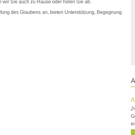
 wir Sie auch zu Hause oder holen Sie ab.
iefung des Glaubens an, bieten Unterstützung, Begegnung
A
A
24
G
e