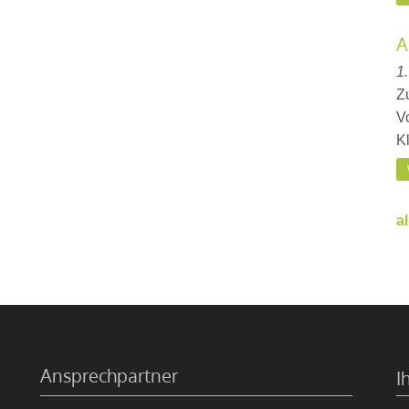
A
1
Z
V
Kl
a
Ansprechpartner
I