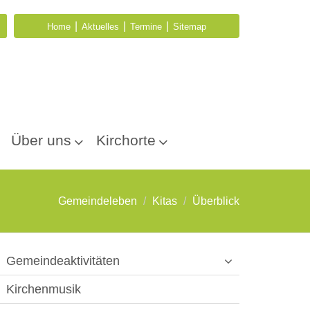
|
|
|
Home
Aktuelles
Termine
Sitemap
Über uns
Kirchorte
Gemeindeleben
Kitas
Überblick
Gemeindeaktivitäten
Kirchenmusik