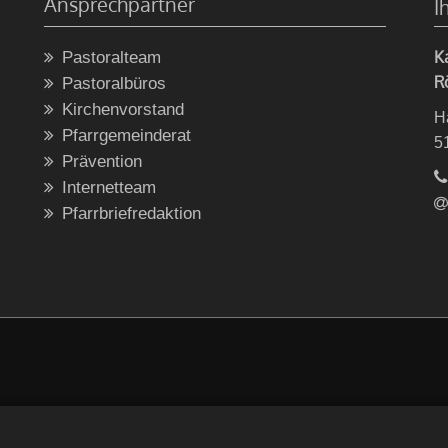
Ansprechpartner
I
K
Pastoralteam
R
Pastoralbüros
Kirchenvorstand
H
Pfarrgemeinderat
5
Prävention
Internetteam
Pfarrbriefredaktion