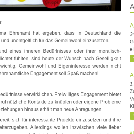
A
t
A
ma Ehrenamt hat ergeben, dass in Deutschland die
24
ig und unentgeltlich für das Gemeinwohl einzusetzen.
G
e
nd eines inneren Bedürfnisses oder ihrer moralisch-
chtet fühlten, sind heute der Wunsch nach Geselligkeit
 wichtig. Gemeinwohl und Eigeninteresse werden nicht
 ehrenamtliche Engagement soll Spaß machen!
A
1
Z
dürfnisse verwirklichen. Freiwilliges Engagement bietet
V
eruf nützliche Kontakte zu knüpfen oder eigene Probleme
Kl
 Beziehungen hinaus erhält man neue Anregungen.
t, sich für interessante Projekte einzusetzen und ihre
terzugeben. Allerdings wollen inzwischen viele lieber
a