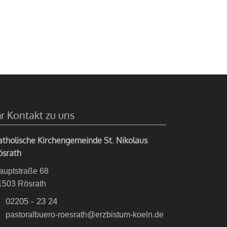
hr Kontakt zu uns
atholische Kirchengemeinde St. Nikolaus
ösrath
auptstraße 68
1503
Rösrath
02205 - 23 24
pastoralbuero-roesrath@erzbistum-koeln.de