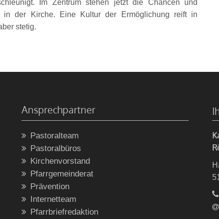
chleunigt. Im Zentrum stehen jetzt die Chancen und
in der Kirche. Eine Kultur der Ermöglichung reift in
ber stetig.
Ansprechpartner
I
K
Pastoralteam
R
Pastoralbüros
Kirchenvorstand
H
Pfarrgemeinderat
5
Prävention
Internetteam
Pfarrbriefredaktion