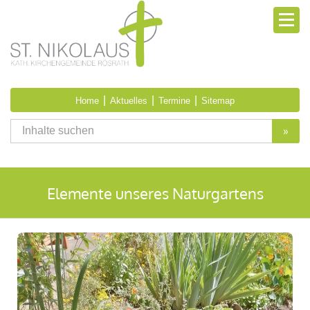
|
|
|
Home
Aktuelles
Termine
Sitemap
»
Elemente unseres Naturgartens