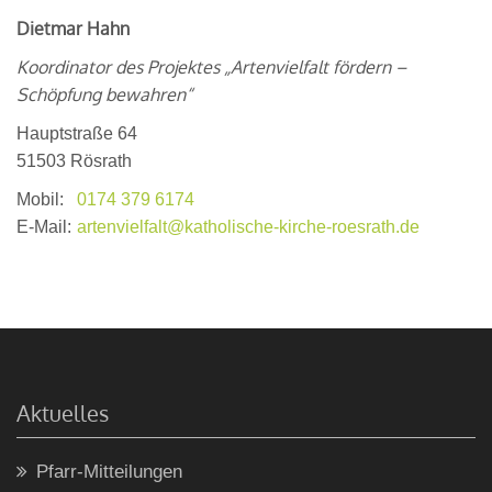
Dietmar
Hahn
Koordinator des Projektes „Artenvielfalt fördern –
Schöpfung bewahren“
Hauptstraße 64
51503
Rösrath
Mobil:
0174 379 6174
E-Mail:
artenvielfalt@katholische-kirche-roesrath.de
Aktuelles
Pfarr-Mitteilungen